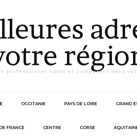
lleures adr
votre régio
un professionnel fiable et compétent dans vot
E
OCCITANIE
PAYS DE LOIRE
GRAND E
DE FRANCE
CENTRE
CORSE
AQUITAIN