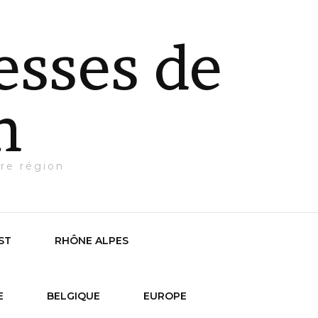
esses de
n
re région
ST
RHÔNE ALPES
E
BELGIQUE
EUROPE