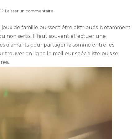
sur
Laisser un commentaire
Où
vendre
bijoux de famille puissent être distribués. Notamment
et
faire
 ou non sertis. Il faut souvent effectuer une
racheter
e les diamants pour partager la somme entre les
ses
 trouver en ligne le meilleur spécialiste puis se
diamants
à
res.
Paris
?