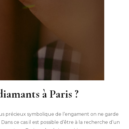
diamants à Paris ?
 plus précieux symbolique de l’engament on ne garde
Dans ce cas il est possible d’être à la recherche d’un