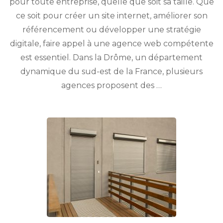
pour toute entreprise, quelle que soit sa taille. Que
choisir
ce soit pour créer un site internet, améliorer son
dans
la
référencement ou développer une stratégie
Drôme
digitale, faire appel à une agence web compétente
?
est essentiel. Dans la Drôme, un département
dynamique du sud-est de la France, plusieurs
agences proposent des …