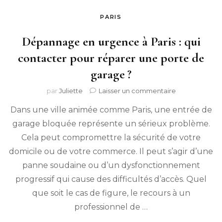
PARIS
Dépannage en urgence à Paris : qui
contacter pour réparer une porte de
garage ?
sur
par
Juliette
Laisser un commentaire
Dépannage
Dans une ville animée comme Paris, une entrée de
en
urgence
garage bloquée représente un sérieux problème.
à
Cela peut compromettre la sécurité de votre
Paris :
qui
domicile ou de votre commerce. Il peut s’agir d’une
contacter
panne soudaine ou d’un dysfonctionnement
pour
progressif qui cause des difficultés d’accès. Quel
réparer
une
que soit le cas de figure, le recours à un
porte
professionnel de …
de
garage ?