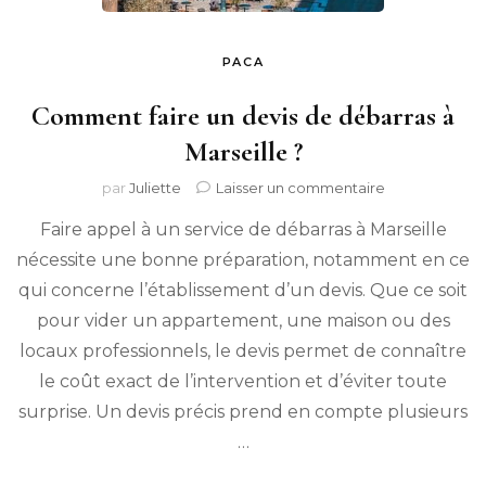
PACA
Comment faire un devis de débarras à
Marseille ?
sur
par
Juliette
Laisser un commentaire
Comment
Faire appel à un service de débarras à Marseille
faire
un
nécessite une bonne préparation, notamment en ce
devis
qui concerne l’établissement d’un devis. Que ce soit
de
débarras
pour vider un appartement, une maison ou des
à
locaux professionnels, le devis permet de connaître
Marseille
le coût exact de l’intervention et d’éviter toute
?
surprise. Un devis précis prend en compte plusieurs
…