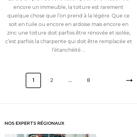
pour
encore un immeuble, la toiture est rarement
une
quelque chose que l’on prend à la légère. Que ce
rénovation
de
soit en tuile ou encore en ardoise mais encore en
toiture
zinc une toiture doit parfois être rénovée et isolée,
à
c’est parfois la charpente qui doit être remplacée et
Perpignan
?
l’étanchéité …
Navigation
Page
1
Page
2
…
Page
8
des
articles
NOS EXPERTS RÉGIONAUX