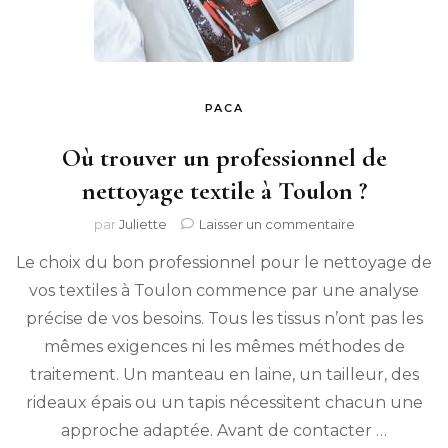
PACA
Où trouver un professionnel de
nettoyage textile à Toulon ?
sur
par
Juliette
Laisser un commentaire
Où
Le choix du bon professionnel pour le nettoyage de
trouver
un
vos textiles à Toulon commence par une analyse
professionnel
précise de vos besoins. Tous les tissus n’ont pas les
de
nettoyage
mêmes exigences ni les mêmes méthodes de
textile
traitement. Un manteau en laine, un tailleur, des
à
rideaux épais ou un tapis nécessitent chacun une
Toulon
?
approche adaptée. Avant de contacter …