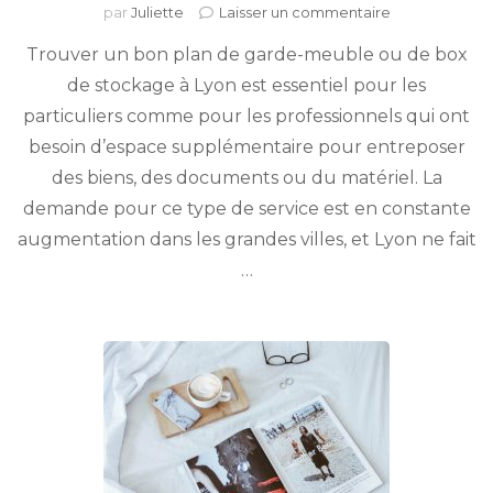
sur
par
Juliette
Laisser un commentaire
Bon
Trouver un bon plan de garde-meuble ou de box
plan
garde
de stockage à Lyon est essentiel pour les
meuble
particuliers comme pour les professionnels qui ont
et
box
besoin d’espace supplémentaire pour entreposer
de
des biens, des documents ou du matériel. La
stockage
demande pour ce type de service est en constante
à
Lyon
augmentation dans les grandes villes, et Lyon ne fait
…