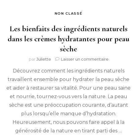
NON CLASSÉ
Les bienfaits des ingrédients naturels
dans les crèmes hydratantes pour peau
sèche
sur
par
Juliette
Laisser un commentaire
Les
Découvrez comment les ingrédients naturels
bienfaits
des
travaillent ensemble pour hydrater la peau sèche
ingrédients
et aider à restaurer sa vitalité. Pour une peau saine
naturels
dans
et nourrie, tournez-vous vers la nature. La peau
les
sèche est une préoccupation courante, d’autant
crèmes
plus lorsqu’elle manque d’hydratation.
hydratantes
pour
Heureusement, nous pouvons faire appel à la
peau
générosité de la nature en tirant parti des …
sèche