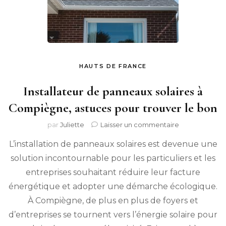
HAUTS DE FRANCE
Installateur de panneaux solaires à
Compiègne, astuces pour trouver le bon
sur
par
Juliette
Laisser un commentaire
Installateur
L’installation de panneaux solaires est devenue une
de
panneaux
solution incontournable pour les particuliers et les
solaires
entreprises souhaitant réduire leur facture
à
Compiègne,
énergétique et adopter une démarche écologique.
astuces
À Compiègne, de plus en plus de foyers et
pour
d’entreprises se tournent vers l’énergie solaire pour
trouver
le