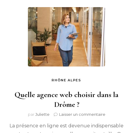
RHÔNE ALPES
Quelle agence web choisir dans la
Drôme ?
sur
par
Juliette
Laisser un commentaire
Quelle
La présence en ligne est devenue indispensable
agence
web