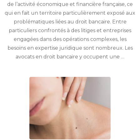
en
de l’activité économique et financière française, ce
droit
qui en fait un territoire particulièrement exposé aux
bancaire
choisir
problématiques liées au droit bancaire. Entre
à
particuliers confrontés à des litiges et entreprises
Paris
engagées dans des opérations complexes, les
région
parisienne,
besoins en expertise juridique sont nombreux. Les
ile
avocats en droit bancaire y occupent une …
de
France
?