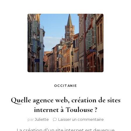
OCCITANIE
Quelle agence web, création de sites
internet à Toulouse ?
sur
par
Juliette
Laisser un commentaire
Quelle
La création d’un site internet est devenue
agence