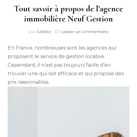
Tout savoir à propos de l’agence
immobilière Neuf Gestion
sur
par
Juliette
Laisser un commentaire
Tout
savoir
En France, nombreuses sont les agences qui
à
propos
proposent le service de gestion locative.
de
Cependant, il n’est pas toujours facile d’en
l’agence
trouver une qui soit efficace et qui propose des
immobilière
Neuf
prix raisonnables.
Gestion