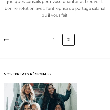
portage
quelques conseils pour vosu orienter et trouver la
salarial
bonne solution avec l’entreprise de portage salarial
à
qu’il vous fait.
Lyon
?
Navigation
Page
1
Page
2
des
articles
NOS EXPERTS RÉGIONAUX