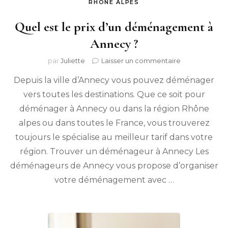
RHÔNE ALPES
Quel est le prix d’un déménagement à
Annecy ?
sur
par
Juliette
Laisser un commentaire
Quel
Depuis la ville d’Annecy vous pouvez déménager
est
le
vers toutes les destinations. Que ce soit pour
prix
déménager à Annecy ou dans la région Rhône
d’un
déménagem
alpes ou dans toutes le France, vous trouverez
à
toujours le spécialise au meilleur tarif dans votre
Annecy
région. Trouver un déménageur à Annecy Les
?
déménageurs de Annecy vous propose d’organiser
votre déménagement avec …