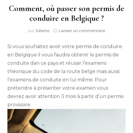
Comment, où passer son permis de
conduire en Belgique ?
sur
par
Juliette
Laisser un commentaire
Comment,
où
Si vous souhaitez avoir votre permis de conduire
passer
son
en Belgique il vous faudra obtenir le permis de
permis
conduite dan ce pays et réussir l’examens
de
théorique du code de la route belge mais aussi
conduire
en
l’examens de conduite en lui même. Pour
Belgique
prétendre à présenter votre examen vous
?
devrez avoir attention 3 mois à partir d’un permis
provisoire.